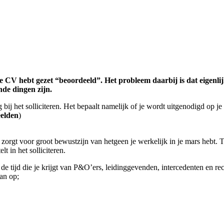
 je CV hebt gezet “beoordeeld”. Het probleem daarbij is dat eigenl
de dingen zijn.
j het solliciteren. Het bepaalt namelijk of je wordt uitgenodigd op je C
eelden
)
zorgt voor groot bewustzijn van hetgeen je werkelijk in je mars hebt. T
lt in het solliciteren.
e tijd die je krijgt van P&O’ers, leidinggevenden, intercedenten en recru
van op;