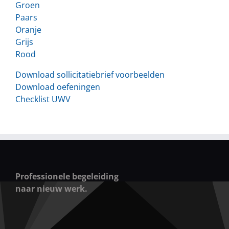
Groen
Paars
Oranje
Grijs
Rood
Download sollicitatiebrief voorbeelden
Download oefeningen
Checklist UWV
Professionele begeleiding
naar nieuw werk.