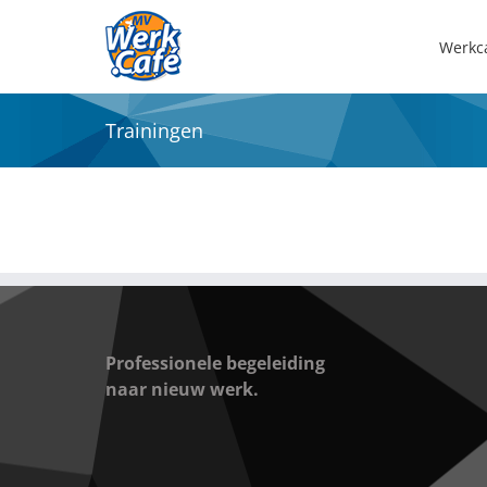
Ga
naar
Werkc
inhoud
Trainingen
Professionele begeleiding
naar nieuw werk.