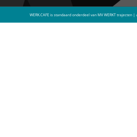
WERK.CAFE
is standaard onderdeel van
MV WERKT
trajecten |