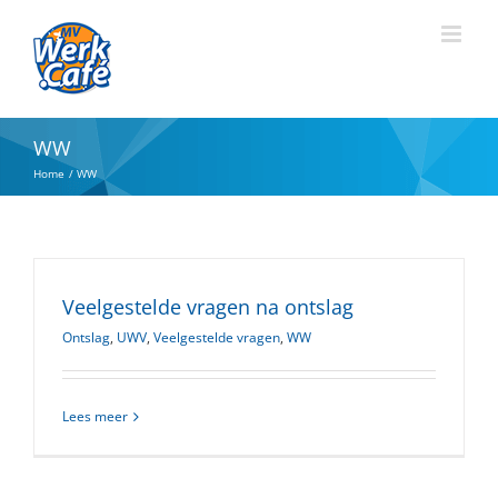
Ga
naar
inhoud
WW
Home
WW
Veelgestelde vragen na ontslag
Ontslag
,
UWV
,
Veelgestelde vragen
,
WW
Lees meer